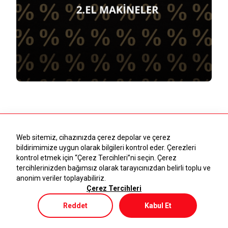
Ana Sayfa
Makineler
Hakkımızda
Sarf Malzeme
Temsilcilikler
UV Kürleme
Kariyer
Banka Bilgileri
İletişim
BİLGİ PORTALI
FORMLAR
Web sitemiz, cihazınızda çerez depolar ve çerez
bildirimimize uygun olarak bilgileri kontrol eder. Çerezleri
Uygulamalar
Teknik Servis Talep Formu
kontrol etmek için “Çerez Tercihleri”ni seçin. Çerez
tercihlerinizden bağımsız olarak tarayıcınızdan belirli toplu ve
Uygulama Örnekleri
Bayilik Formu
anonim veriler toplayabiliriz.
Çerez Tercihleri
Blog
İletişim Formu
Reddet
Kabul Et
Haberler
0,00 TL
Teklif Sepeti
Mağaza
Menü
Sepetim